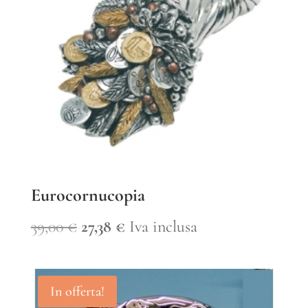
Eurocornucopia
Il
Il
39,00
€
27,38
€
Iva inclusa
prezzo
prezzo
originale
attuale
In offerta!