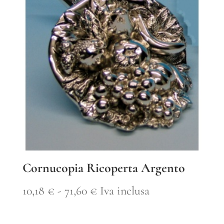
era:
è:
39,00 €.
27,38 €.
Cornucopia Ricoperta Argento
Fascia
10,18
€
-
71,60
€
Iva inclusa
di