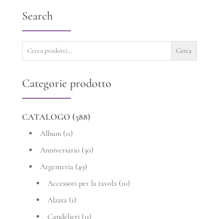
prezzo:
Search
da
10,18 €
Cerca:
Cerca
a
Categorie prodotto
71,60 €
CATALOGO
(588)
Album
(11)
Anniversario
(30)
Argenteria
(49)
Accessori per la tavola
(10)
Alzata
(1)
Candelieri
(11)