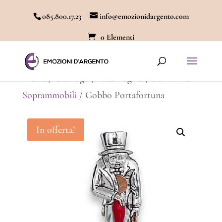
085.800.17.23
info@emozionidargento.com
0 Elementi
Home
/
Catalogo
/
Idee Regalo
/
Sculture e
Soprammobili
/ Gobbo Portafortuna
In offerta!