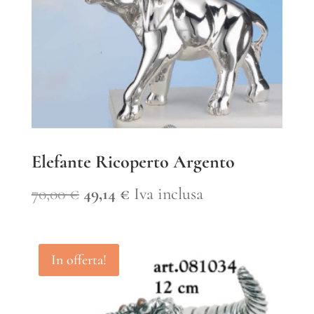
Elefante Ricoperto Argento
Il
Il
70,00
€
49,14
€
Iva inclusa
prezzo
prezzo
originale
attuale
In offerta!
era:
è:
70,00 €.
49,14 €.