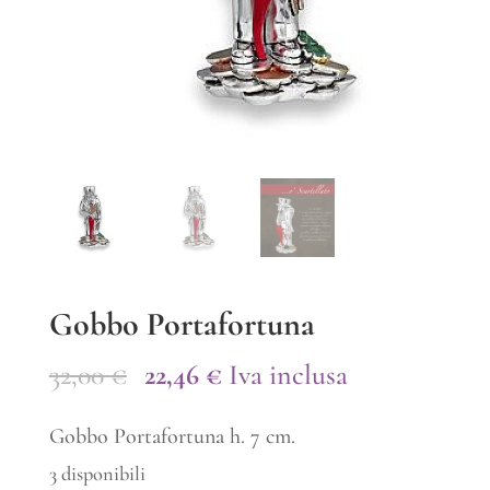
Gobbo Portafortuna
Il
Il
32,00
€
22,46
€
Iva inclusa
prezzo
prezzo
Gobbo Portafortuna h. 7 cm.
originale
attuale
3 disponibili
era:
è: