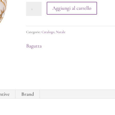
20,00 €.
14,04 €.
Mini
Aggiungi al carrello
Sfere
Oro
di
Categorie:
Catalogo
,
Natale
Natale
Bagutta
-
Presepi
quantità
ntive
Brand