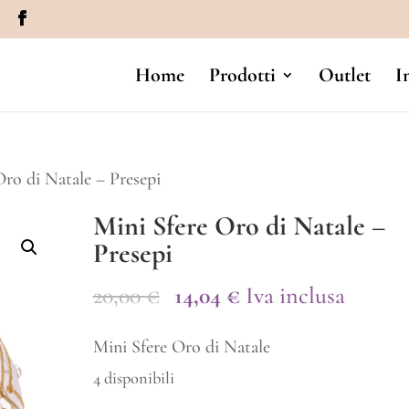
m
Home
Prodotti
Outlet
I
Oro di Natale – Presepi
Mini Sfere Oro di Natale –
Presepi
Il
Il
20,00
€
14,04
€
Iva inclusa
prezzo
prezzo
Mini Sfere Oro di Natale
originale
attuale
4 disponibili
era:
è: