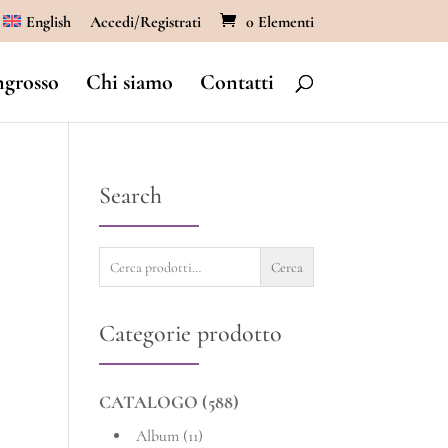
English
Accedi/Registrati
0 Elementi
ngrosso
Chi siamo
Contatti
Search
Cerca:
Cerca
Categorie prodotto
CATALOGO
(588)
Album
(11)