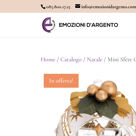
085.800.17.23
info@emozionidargento.co
Home
/
Catalogo
/
Natale
/ Mini Sfere 
In offerta!