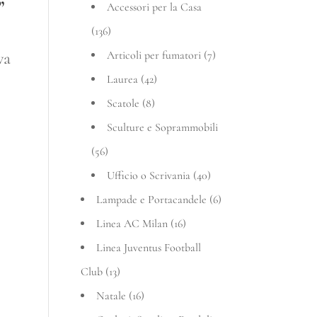
”
Accessori per la Casa
(136)
Articoli per fumatori
(7)
va
Laurea
(42)
rezzo
Scatole
(8)
tuale
Sculture e Soprammobili
(56)
269,60 €.
Ufficio o Scrivania
(40)
Lampade e Portacandele
(6)
Linea AC Milan
(16)
Linea Juventus Football
Club
(13)
Natale
(16)